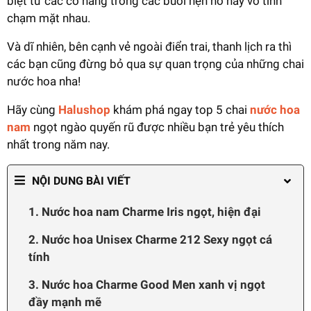
biệt từ các cô nàng trong các buổi hẹn hò hay vô tình
chạm mặt nhau.
Và dĩ nhiên, bên cạnh vẻ ngoài điển trai, thanh lịch ra thì
các bạn cũng đừng bỏ qua sự quan trọng của những chai
nước hoa nha!
Hãy cùng
Halushop
khám phá ngay top 5 chai
nước hoa
nam
ngọt ngào quyến rũ được nhiều bạn trẻ yêu thích
nhất trong năm nay.
NỘI DUNG BÀI VIẾT
1. Nước hoa nam Charme Iris ngọt, hiện đại
2. Nước hoa Unisex Charme 212 Sexy ngọt cá
tính
3. Nước hoa Charme Good Men xanh vị ngọt
đầy mạnh mẽ