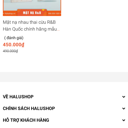
Mặt nạ nhau thai cừu R&B
Hàn Quốc chính hãng mẫu
mới, giá tốt nhất
( đánh giá)
450.000₫
490.000₫
VỀ HALUSHOP
CHÍNH SÁCH HALUSHOP
HỖ TRỢ KHÁCH HÀNG