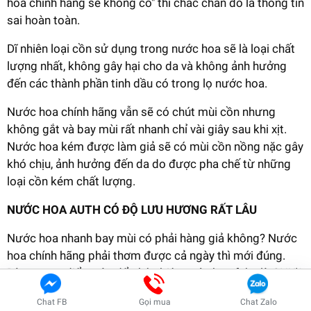
hoa chính hãng sẽ không có" thì chắc chắn đó là thông tin
sai hoàn toàn.
Dĩ nhiên loại cồn sử dụng trong nước hoa sẽ là loại chất
lượng nhất, không gây hại cho da và không ảnh hưởng
đến các thành phần tinh dầu có trong lọ nước hoa.
Nước hoa chính hãng vẫn sẽ có chút mùi cồn nhưng
không gắt và bay mùi rất nhanh chỉ vài giây sau khi xịt.
Nước hoa kém được làm giả sẽ có mùi cồn nồng nặc gây
khó chịu, ảnh hưởng đến da do được pha chế từ những
loại cồn kém chất lượng.
NƯỚC HOA AUTH CÓ ĐỘ LƯU HƯƠNG RẤT LÂU
Nước hoa nhanh bay mùi có phải hàng giả không? Nước
hoa chính hãng phải thơm được cả ngày thì mới đúng.
Dùng quan điểm này để phân biệt nước hoa fake là CHƯA
CHÍNH XÁC.
Chat FB
Gọi mua
Chat Zalo
Xem ngay DEAL HOT !!!