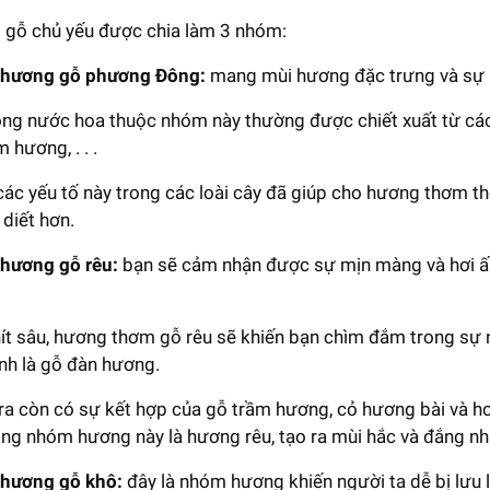
gỗ chủ yếu được chia làm 3 nhóm:
hương gỗ phương Đông:
mang mùi hương đặc trưng và sự h
ng nước hoa thuộc nhóm này thường được chiết xuất từ các
 hương, . . .
các yếu tố này trong các loài cây đã giúp cho hương thơm t
 diết hơn.
hương gỗ rêu:
bạn sẽ cảm nhận được sự mịn màng và hơi 
ít sâu, hương thơm gỗ rêu sẽ khiến bạn chìm đắm trong sự n
ình là gỗ đàn hương.
ra còn có sự kết hợp của gỗ trầm hương, cỏ hương bài và
ong nhóm hương này là hương rêu, tạo ra mùi hắc và đắng n
hương gỗ khô:
đây là nhóm hương khiến người ta dễ bị lưu 