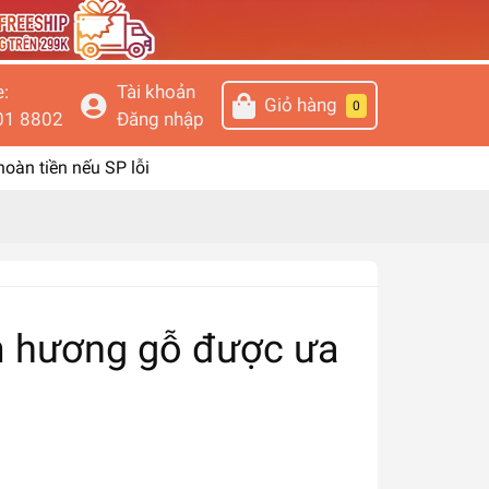
e:
Tài khoản
Giỏ hàng
0
01 8802
Đăng nhập
 hoàn tiền nếu SP lỗi
 hương gỗ được ưa