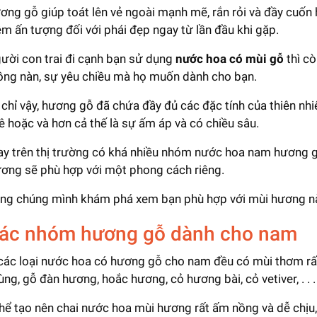
ơng gỗ giúp toát lên vẻ ngoài mạnh mẽ, rắn rỏi và đầy cuốn 
êm ấn tượng đối với phái đẹp ngay từ lần đầu khi gặp.
ười con trai đi cạnh bạn sử dụng
nước hoa có mùi gỗ
thì cò
ng nàn, sự yêu chiều mà họ muốn dành cho bạn.
chỉ vậy, hương gỗ đã chứa đầy đủ các đặc tính của thiên nhi
ê hoặc và hơn cả thế là sự ấm áp và có chiều sâu.
ay trên thị trường có khá nhiều nhóm nước hoa nam hương g
ơng sẽ phù hợp với một phong cách riêng.
ng chúng mình khám phá xem bạn phù hợp với mùi hương nà
Các nhóm hương gỗ dành cho nam
các loại nước hoa có hương gỗ cho nam đều có mùi thơm rất 
ùng, gỗ đàn hương, hoắc hương, cỏ hương bài, cỏ vetiver, . . .
hể tạo nên chai nước hoa mùi hương rất ấm nồng và dễ chịu, đ