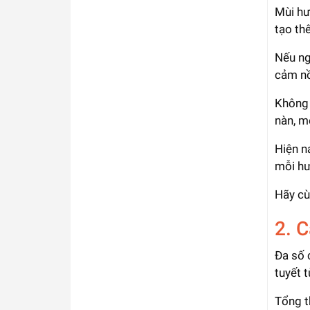
Mùi hư
tạo th
Nếu ng
cảm nồ
Không 
nàn, m
Hiện n
mỗi hư
Hãy cù
2. 
Đa số 
tuyết t
Tổng t