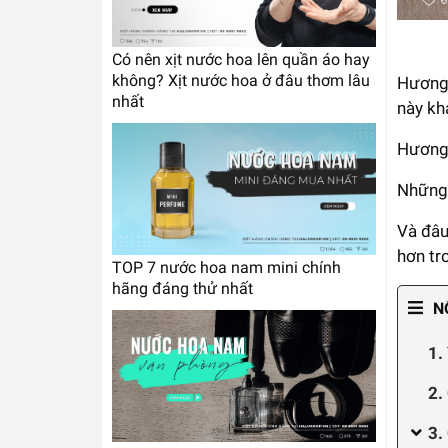
Có nên xịt nước hoa lên quần áo hay
không? Xịt nước hoa ở đâu thơm lâu
Hương 
nhất
này kh
Hương 
Những 
Và đâu
hơn tro
TOP 7 nước hoa nam mini chính
hãng đáng thử nhất
N
1.
2.
3.