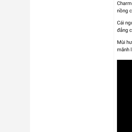
Charme
nồng c
Cái ng
đẳng c
Mùi h
mãnh l