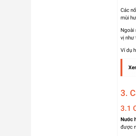
Các nố
mùi hư
Ngoài 
vị như
Ví dụ 
Xe
3. 
3.1 
Nước 
được n