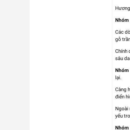
Hương 
Nhóm 
Các dò
gỗ trầm
Chính 
sâu da
Nhóm 
lại.
Càng h
điển h
Ngoài 
yếu tr
Nhóm 