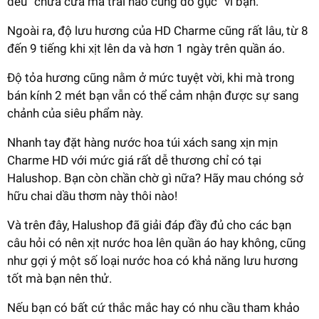
đều “chưa cưa mà trai nào cũng đổ gục” vì bạn.
Ngoài ra, độ lưu hương của HD Charme cũng rất lâu, từ 8
đến 9 tiếng khi xịt lên da và hơn 1 ngày trên quần áo.
Độ tỏa hương cũng nằm ở mức tuyệt vời, khi mà trong
bán kính 2 mét bạn vẫn có thể cảm nhận được sự sang
chảnh của siêu phẩm này.
Nhanh tay đặt hàng nước hoa túi xách sang xịn mịn
Charme HD với mức giá rất dễ thương chỉ có tại
Halushop. Bạn còn chần chờ gì nữa? Hãy mau chóng sở
hữu chai dầu thơm này thôi nào!
Và trên đây, Halushop đã giải đáp đầy đủ cho các bạn
câu hỏi có nên xịt nước hoa lên quần áo hay không, cũng
như gợi ý một số loại nước hoa có khả năng lưu hương
tốt mà bạn nên thử.
Nếu bạn có bất cứ thắc mắc hay có nhu cầu tham khảo