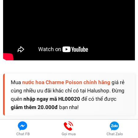
Mua
nước hoa Charme Poison chính hãng
giá rẻ
cùng nhiều ưu đãi khác chỉ có tại Halushop. Đừng
quên
nhập ngay mã HL00020
để có thể được
giảm thêm 20.000đ
bạn nha!
Thiết kế cũng là điều không thể bỏ qua đối với Poison,
Chat FB
Gọi mua
Chat Zalo
Xem ngay DEAL HOT !!!