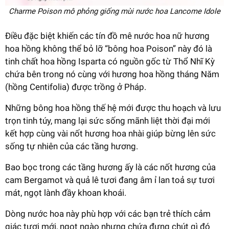
Charme Poison mô phỏng giống mùi nước hoa Lancome Idole
Điều đặc biệt khiến các tín đồ mê nước hoa nữ hương
hoa hồng không thể bỏ lỡ “bông hoa Poison” này đó là
tinh chất hoa hồng Isparta có nguồn gốc từ Thổ Nhĩ Kỳ
chứa bên trong nó cùng với hương hoa hồng tháng Năm
(hồng Centifolia) được trồng ở Pháp.
Những bông hoa hồng thế hệ mới được thu hoạch và lưu
trọn tinh túy, mang lại sức sống mãnh liệt thời đại mới
kết hợp cùng vài nốt hương hoa nhài giúp bừng lên sức
sống tự nhiên của các tầng hương.
Bao bọc trong các tầng hương ấy là các nốt hương của
cam Bergamot và quả lê tươi đang âm ỉ lan toả sự tươi
mát, ngọt lành đầy khoan khoái.
Dòng nước hoa này phù hợp với các bạn trẻ thích cảm
giác tươi mới, ngọt ngào nhưng chứa đựng chút gì đó