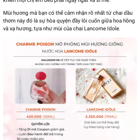
khiến mọi chị em đều phải ngây ngất và si mê.
Mùi hương mà bạn có thể cảm nhận rõ nhất từ chai dầu
thơm này đó là sự hòa quyện đầy lôi cuốn giữa hoa hồng
và xạ hương, tựa như mùi của chai Lancome Idole.