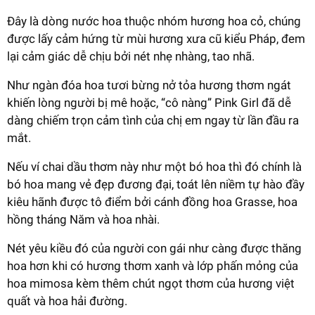
Đây là dòng nước hoa thuộc nhóm hương hoa cỏ, chúng
được lấy cảm hứng từ mùi hương xưa cũ kiểu Pháp, đem
lại cảm giác dễ chịu bởi nét nhẹ nhàng, tao nhã.
Như ngàn đóa hoa tươi bừng nở tỏa hương thơm ngát
khiến lòng người bị mê hoặc, “cô nàng” Pink Girl đã dễ
dàng chiếm trọn cảm tình của chị em ngay từ lần đầu ra
mắt.
Nếu ví chai dầu thơm này như một bó hoa thì đó chính là
bó hoa mang vẻ đẹp đương đại, toát lên niềm tự hào đầy
kiêu hãnh được tô điểm bởi cánh đồng hoa Grasse, hoa
hồng tháng Năm và hoa nhài.
Nét yêu kiều đó của người con gái như càng được thăng
hoa hơn khi có hương thơm xanh và lớp phấn mỏng của
hoa mimosa kèm thêm chút ngọt thơm của hương việt
quất và hoa hải đường.