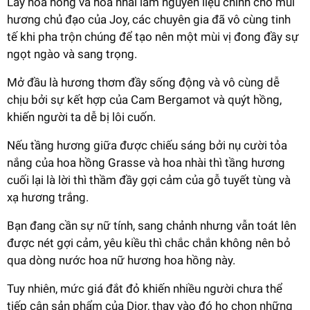
Lấy hoa hồng và hoa nhài làm nguyên liệu chính cho mùi
hương chủ đạo của Joy, các chuyên gia đã vô cùng tinh
tế khi pha trộn chúng để tạo nên một mùi vị đong đầy sự
ngọt ngào và sang trọng.
Mở đầu là hương thơm đầy sống động và vô cùng dễ
chịu bởi sự kết hợp của Cam Bergamot và quýt hồng,
khiến người ta dễ bị lôi cuốn.
Nếu tầng hương giữa được chiếu sáng bởi nụ cười tỏa
nắng của hoa hồng Grasse và hoa nhài thì tầng hương
cuối lại là lời thì thầm đầy gợi cảm của gỗ tuyết tùng và
xạ hương trắng.
Bạn đang cần sự nữ tính, sang chảnh nhưng vẫn toát lên
được nét gợi cảm, yêu kiều thì chắc chắn không nên bỏ
qua dòng nước hoa nữ hương hoa hồng này.
Tuy nhiên, mức giá đắt đỏ khiến nhiều người chưa thể
tiếp cận sản phẩm của Dior, thay vào đó họ chọn những