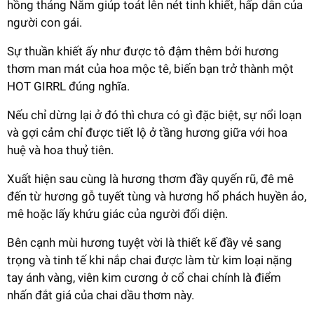
hồng tháng Năm giúp toát lên nét tinh khiết, hấp dẫn của
người con gái.
Sự thuần khiết ấy như được tô đậm thêm bởi hương
thơm man mát của hoa mộc tê, biến bạn trở thành một
HOT GIRRL đúng nghĩa.
Nếu chỉ dừng lại ở đó thì chưa có gì đặc biệt, sự nổi loạn
và gợi cảm chỉ được tiết lộ ở tầng hương giữa với hoa
huệ và hoa thuỷ tiên.
Xuất hiện sau cùng là hương thơm đầy quyến rũ, đê mê
đến từ hương gỗ tuyết tùng và hương hổ phách huyền ảo,
mê hoặc lấy khứu giác của người đối diện.
Bên cạnh mùi hương tuyệt vời là thiết kế đầy vẻ sang
trọng và tinh tế khi nắp chai được làm từ kim loại nặng
tay ánh vàng, viên kim cương ở cổ chai chính là điểm
nhấn đắt giá của chai dầu thơm này.