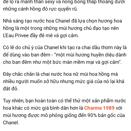
để lộ ra mảnh thân sexy và nóng bỏng thấp thoáng dưới
những cánh hồng đỏ rực quyến rũ.
Nhà sáng tạo nước hoa Chanel đã lựa chọn hương hoa
hồng là một trong những mùi hương chủ đạo tạo nên
L'Eau Privee đầy đê mê và gợi cảm.
Có lẽ do chủ ý của Chanel khi tạo ra chai dầu thơm này là
để dùng vào ban đêm - “một mùi hương huyền diệu dành
cho ban đêm như một bức màn mềm mại và gợi cảm".
Đây chắc chắn là chai nước hoa nữ mùi hoa hồng mà
nhiều người muốn sở hữu nhưng mức giá của nó lại khá
đắt đỏ.
Tuy nhiên, bạn hoàn toàn có thể thử một sản phẩm nước
hoa khác có mức giá bình dân hơn là
Charme 1989
với
mùi hương được mô phỏng giống đến 90% bản gốc của
Chanel.