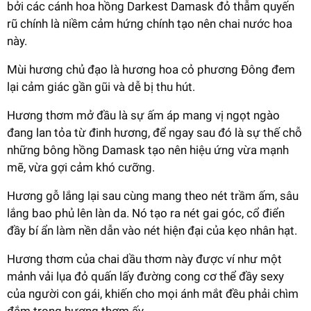
bởi các cánh hoa hồng Darkest Damask đỏ thẫm quyến
rũ chính là niềm cảm hứng chính tạo nên chai nước hoa
này.
Mùi hương chủ đạo là hương hoa cỏ phương Đông đem
lại cảm giác gần gũi và dễ bị thu hút.
Hương thơm mở đầu là sự ấm áp mang vị ngọt ngào
đang lan tỏa từ đinh hương, để ngay sau đó là sự thế chỗ
những bông hồng Damask tạo nên hiệu ứng vừa mạnh
mẽ, vừa gợi cảm khó cưỡng.
Hương gỗ lắng lại sau cùng mang theo nét trầm ấm, sâu
lắng bao phủ lên làn da. Nó tạo ra nét gai góc, cổ điển
đầy bí ẩn làm nền dẫn vào nét hiện đại của kẹo nhân hạt.
Hương thơm của chai dầu thơm này được ví như một
mảnh vải lụa đỏ quấn lấy đường cong cơ thể đầy sexy
của người con gái, khiến cho mọi ánh mắt đều phải chìm
đắm trong hương thơm ấy.