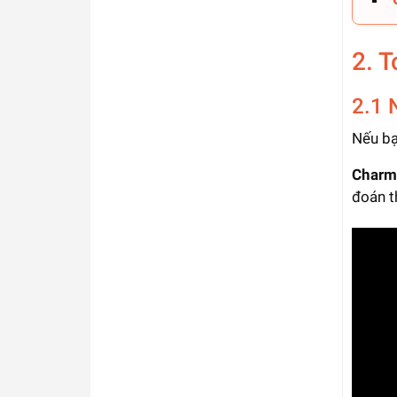
2. 
2.1 
Nếu bạ
Charm
đoán t