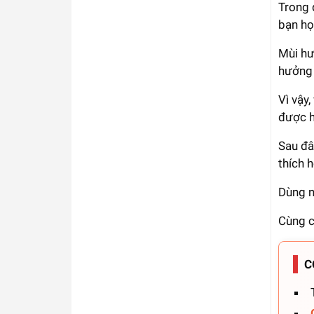
Trong 
bạn họ
Mùi hư
hưởng 
Vì vậy
được h
Sau đâ
thích 
Dùng n
Cùng c
C