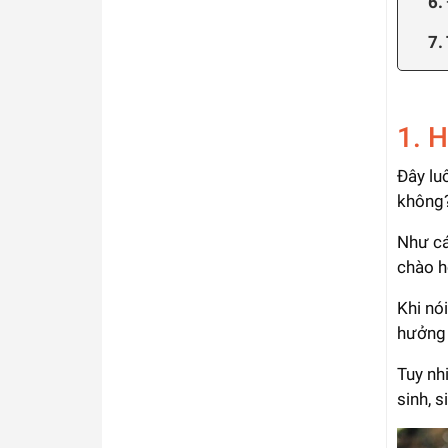
6.
7.
1. 
Đây lu
không
Như cá
chào h
Khi nó
hưởng 
Tuy nh
sinh, s