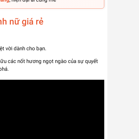
h nữ giá rẻ
ệt vời dành cho bạn.
 hữu các nốt hương ngọt ngào của sự quyết
phá.