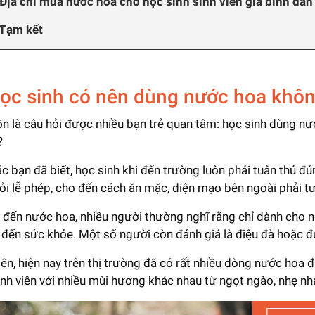
 Địa chỉ mua nước hoa cho học sinh sinh viên giá bình dân
 Tạm kết
Học sinh có nên dùng nước hoa khô
ôn là câu hỏi được nhiều bạn trẻ quan tâm: học sinh dùng nư
?
c bạn đã biết, học sinh khi đến trường luôn phải tuân thủ đú
ỏi lễ phép, cho đến cách ăn mặc, diện mạo bên ngoài phải t
i đến nước hoa, nhiều người thường nghĩ rằng chỉ dành cho n
đến sức khỏe. Một số người còn đánh giá là điệu đà hoặc đu
iên, hiện nay trên thị trường đã có rất nhiều dòng nước hoa
inh viên với nhiều mùi hương khác nhau từ ngọt ngào, nhẹ nhàng