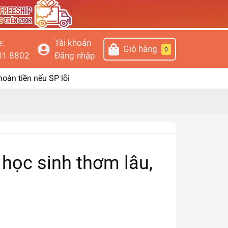
e:
Tài khoản
Giỏ hàng
0
01 8802
Đăng nhập
 hoàn tiền nếu SP lỗi
học sinh thơm lâu,