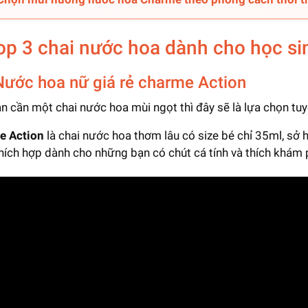
Top 3 chai nước hoa dành cho học sin
Nước hoa nữ giá rẻ charme Action
n cần một chai nước hoa mùi ngọt thì đây sẽ là lựa chọn tuy
e Action
là chai nước hoa thơm lâu có size bé chỉ 35ml, sở
hích hợp dành cho những bạn có chút cá tính và thích khám 