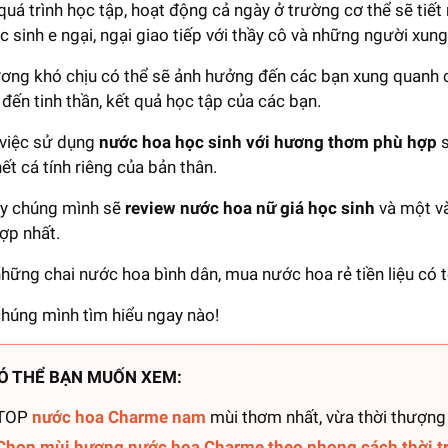
quá trình học tập, hoạt động cả ngày ở trường cơ thể sẽ tiết 
c sinh e ngại, ngại giao tiếp với thầy cô và những người xun
ơng khó chịu có thể sẽ ảnh hưởng đến các bạn xung quanh cả
đến tinh thần, kết quả học tập của các bạn.
, việc sử dụng
nước hoa học sinh với hương thơm phù hợp
s
ết cá tính riêng của bản thân.
y chúng mình sẽ
review nước hoa nữ giá học sinh
và một và
hợp nhất.
hững chai nước hoa bình dân, mua nước hoa rẻ tiền liệu có 
húng mình tìm hiểu ngay nào!
Ó THỂ BẠN MUỐN XEM:
TOP
nước hoa Charme nam
mùi thơm nhất, vừa thời thượn
Chọn mùi hương nước hoa Charme theo phong cách thời t