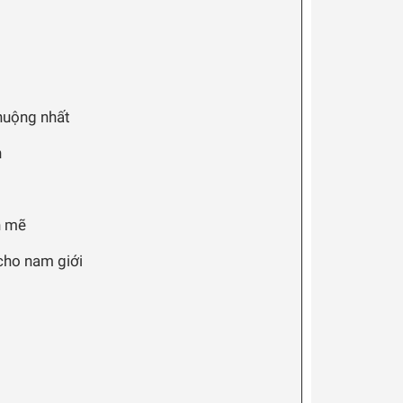
huộng nhất
h
h mẽ
 cho nam giới