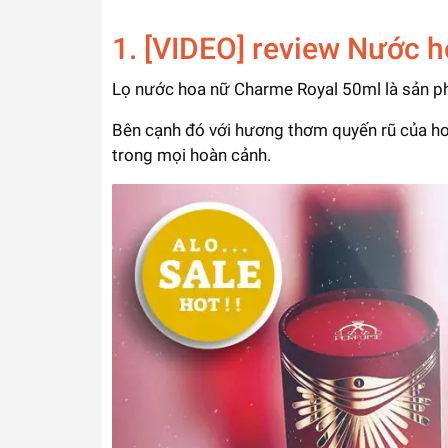
1. [VIDEO] review Nước 
Lọ nước hoa nữ Charme Royal 50ml là sản ph
Bên cạnh đó với hương thơm quyến rũ của ho
trong mọi hoàn cảnh.