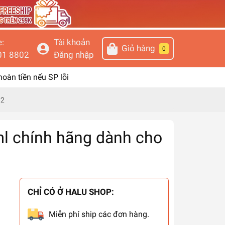
e:
Tài khoản
Giỏ hàng
0
01 8802
Đăng nhập
 hoàn tiền nếu SP lỗi
22
l chính hãng dành cho
CHỈ CÓ Ở HALU SHOP:
Miễn phí ship các đơn hàng.