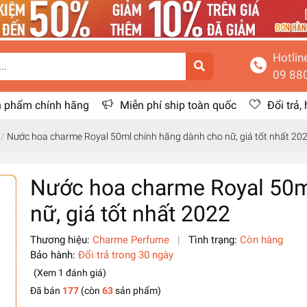
Hotlin
09 88
 phẩm chính hãng
Miễn phí ship toàn quốc
Đổi trả,
/
Nước hoa charme Royal 50ml chính hãng dành cho nữ, giá tốt nhất 20
Nước hoa charme Royal 50m
nữ, giá tốt nhất 2022
Thương hiệu:
Charme Perfume
|
Tình trạng:
Còn hàng
Bảo hành:
Đổi trả trong 30 ngày
(Xem
1
đánh giá
)
Đã bán
177
(còn
63
sản phẩm)