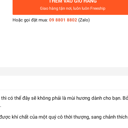
THÊM VÀO GIỎ HÀNG
Giao hàng tận nơi, luôn luôn Freeship
Hoặc gọi đặt mua:
09 8801 8802
(Zalo)
thì có thể đây sẽ không phải là mùi hương dành cho bạn. Bở
.
được khí chất của một quý cô thời thượng, sang chảnh thíc