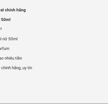
al chính hãng
ữ 50ml
P
l nữ 50ml
arfum
o nhiêu tiền
chính hãng, uy tín