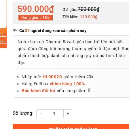
590.000₫
700.000₫
Giá gốc:
Tiết kiệm:
110.000₫
Đang giảm:
16%
Có
37
người đang xem sản phẩm này
Nước hoa nữ Charme Royal giúp bạn trở lên nổi bật
giữa đám đông bởi hương thơm quyến rũ đặc biệt. Sả
phẩm thích hợp dành cho những quý cô nữ tính, hiện
đại.
Nhập mã:
HL00020
giảm thêm 20k.
Hàng Fullbox
chính hãng 100%
.
Bảo hành đổi trả
nếu sản phẩm lỗi.
Số lượng:
-
+