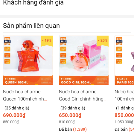
Khách hàng đánh giá
Sản phẩm liên quan
- 19%
- 20%
Nước hoa charme
Nước hoa charme
Nước hoa
Queen 100ml chính
Good Girl chính hãng
100ml ch
hãng dành cho nữ, giá
dành cho nữ, giá tốt
dành cho 
(35 đánh giá)
(39 đánh giá)
(1 đánh g
tốt nhất 2026
nhất 2026
nhất 202
690.000₫
650.000₫
850.00
850.000₫
810.000₫
1.050.000₫
Đã bán
(1.389)
Đã bán
(5