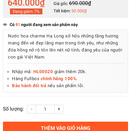
640.000₫
690.000₫
Giá gốc:
Tiết kiệm:
50.000₫
Đang giảm:
7%
Có
81
người đang xem sản phẩm này
Nước hoa charme Hạ Long sở hữu những tầng hương
mang đến vẻ đẹp lãng mạn trong tình yêu, như những
đóa hồng nở rộ tôn lên nét nữ tính, đáng yêu của người
con gái Việt Nam.
Nhập mã:
HL00020
giảm thêm 20k.
Hàng Fullbox
chính hãng 100%
.
Bảo hành đổi trả
nếu sản phẩm lỗi.
Số lượng:
-
+
THÊM VÀO GIỎ HÀNG