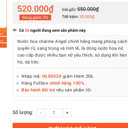
520.000₫
550.000₫
Giá gốc:
Tiết kiệm:
30.000₫
Đang giảm:
5%
Có
26
người đang xem sản phẩm này
Nước hoa charme Angel chính hãng mang phong cách
quyến rũ, sang trọng và tinh tế, là dòng nước hoa nữ
cao cấp được nhiều bạn nữ yêu thích, sử dụng khi hẹn
hò, dạ tiệc.
Nhập mã:
HL00020
giảm thêm 20k.
Hàng Fullbox
chính hãng 100%
.
Bảo hành đổi trả
nếu sản phẩm lỗi.
Số lượng:
-
+