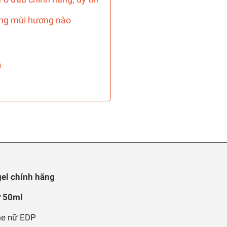
ng mùi hương nào
n
gel chính hãng
ữ 50ml
me nữ EDP