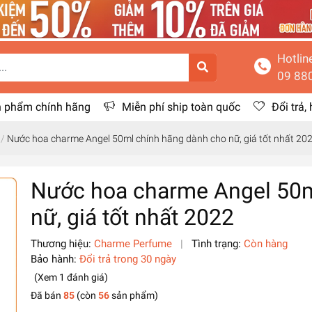
Hotlin
09 88
 phẩm chính hãng
Miễn phí ship toàn quốc
Đổi trả,
/
Nước hoa charme Angel 50ml chính hãng dành cho nữ, giá tốt nhất 20
Nước hoa charme Angel 50m
nữ, giá tốt nhất 2022
Thương hiệu:
Charme Perfume
|
Tình trạng:
Còn hàng
Bảo hành:
Đổi trả trong 30 ngày
(Xem
1
đánh giá
)
Đã bán
85
(còn
56
sản phẩm)