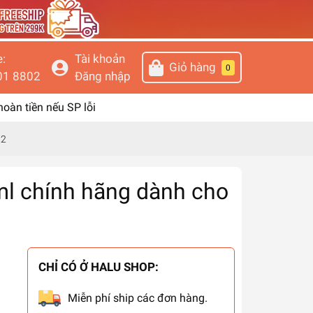
e:
Tài khoản
Giỏ hàng
0
01 8802
Đăng nhập
 hoàn tiền nếu SP lỗi
22
l chính hãng dành cho
CHỈ CÓ Ở HALU SHOP:
Miễn phí ship các đơn hàng.