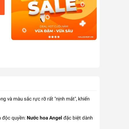
g và màu sắc rực rỡ rất "nịnh mắt", khiến
m độc quyền:
Nước hoa Angel
đặc biệt dành