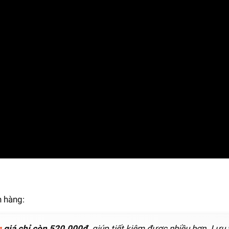
 hàng:
g
giá chỉ còn 520.000đ,
giúp tiết kiệm được nhiều hơn. Lưu 