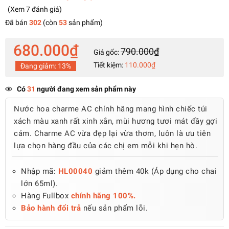
(Xem
7
đánh giá
)
Đã bán
302
(còn
53
sản phẩm)
680.000₫
790.000₫
Giá gốc:
Tiết kiệm:
110.000₫
Đang giảm:
13%
Có
31
người đang xem sản phẩm này
Nước hoa charme AC chính hãng mang hình chiếc túi
xách màu xanh rất xinh xắn, mùi hương tươi mát đầy gợi
cảm. Charme AC vừa đẹp lại vừa thơm, luôn là ưu tiên
lựa chọn hàng đầu của các chị em mỗi khi hẹn hò.
Nhập mã:
HL00040
giảm thêm 40k (Áp dụng cho chai
lớn 65ml).
Hàng Fullbox
chính hãng 100%.
Bảo hành đổi trả
nếu sản phẩm lỗi.