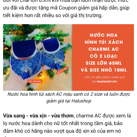
Đối với chai lớn 65ml khi mua bạn luôn nhận được mức
ưu đãi và được tặng mã Coupon giảm giá hấp dẫn, giúp
tiết kiệm hơn rất nhiều so với giá thị trường.
Nước hoa hình túi xách AC màu xanh có 2 size và luôn được
giảm giá tại Halushop
Vừa sang - vừa xịn - vừa thơm
, charme AC được xem là
lọ nước hoa dành cho nữ tốt nhất trong tầm giá, bảo
đảm khó có hãng nào vượt qua độ xịn xò của em nó