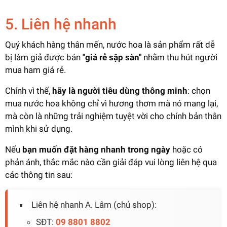
Theo như khảo sát của Halushop với những khách
tăng thêm khoảng 10% thời gian lưu hương mà thôi.
hàng của mình, đa số đều cảm thấy rằng xịt nước
5. Liên hệ nhanh
hoa lên áo sẽ thơm và giữ mùi lâu hơn khi xịt lên
Thứ 2:
Nếu xịt quá nhiều nước hoa sẽ gây phản
da. Tuy nhiên nước hoa trên áo cũng có một số
tác dụng, mùi nước hoa quá nồng sẽ ảnh hưởng, tạo
Quý khách hàng thân mến, nước hoa là sản phẩm rất dễ
cảm giác khó chịu đến những người xung quanh bạn
hạn chế sau:
bị làm giả được bán
"giá rẻ sập sàn"
nhằm thu hút người
nhé.
mua ham giá rẻ.
Nếu xịt quá nhiều ở cùng một vị trí sẽ gây ra ố
vàng, nhanh làm hỏng áo, quần (đặc biệt là những
Chính vì thế,
hãy là người tiêu dùng thông minh
: chọn
Lời khuyên:
Bạn nên xịt khoảng 3-4 lần ở những vị
chiếc áo, quần sáng màu).
mua nước hoa không chỉ vì hương thơm mà nó mang lại,
trí như: dưới cằm, cổ tay, sau gáy, vùng ngực, . . .
Nước hoa trên áo, quần sẽ ít lan tỏa hương xa và
mà còn là những trải nghiệm tuyệt vời cho chính bản thân
những vị trí này sẽ giúp bạn lưu giữ được mùi
không tạo sự khác biệt rõ rệt giữa các tầng hương
mình khi sử dụng.
thơm lâu và tỏa hương xa hơn nhé.
thơm so với trên da.
Nếu
bạn muốn đặt hàng nhanh trong ngày
hoặc có
phản ánh, thắc mắc nào cần giải đáp vui lòng liên hệ qua
Lời khuyên:
Thông thường chúng mình sẽ áp
các thông tin sau:
dụng xịt cả 2 phương pháp này, xịt lên áo 1-2 lần,
sau đó xịt lên cổ tay hoặc vùng dưới cằm là bạn
đã đủ thơm cả ngày rồi.
Liên hệ nhanh A. Lâm (chủ shop):
SĐT:
09 8801 8802