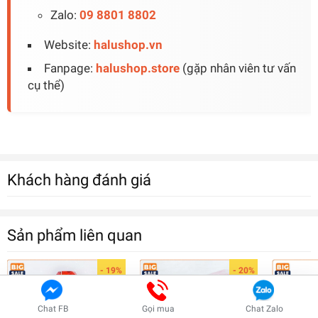
Zalo:
09 8801 8802
Website:
halushop.vn
Fanpage:
halushop.store
(gặp nhân viên tư vấn
cụ thể)
Khách hàng đánh giá
Nước hoa Charme AC chính hãng, hình túi xách
màu xanh giá tốt nhất 2023
310.000₫
Sản phẩm liên quan
undefined
- 19%
- 20%
Tiến Hành Thanh Toán
Thêm vào giỏ
Chat FB
Gọi mua
Chat Zalo
Giỏ hàng